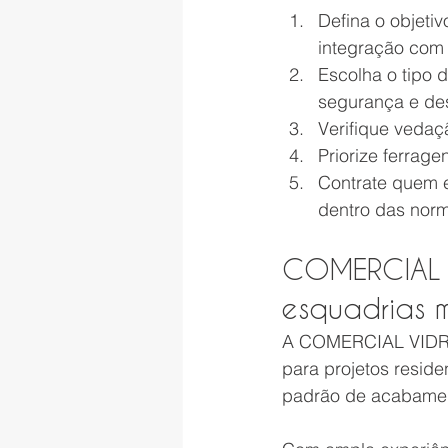
Defina o objetiv
integração com 
Escolha o tipo 
segurança e d
Verifique vedaçã
Priorize ferrag
Contrate quem en
dentro das nor
COMERCIAL V
esquadrias mi
A COMERCIAL VIDROS
para projetos reside
padrão de acabamen