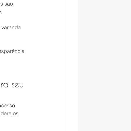
s são 
.
e varanda
nsparência
ra seu 
ocesso: 
idere os 