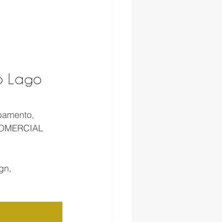
o Lago 
bamento, 
 COMERCIAL 
gn, 