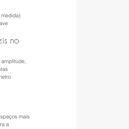
b medida)
uave
is no 
amplitude, 
tas 
metro 
espaços mais 
ra a 