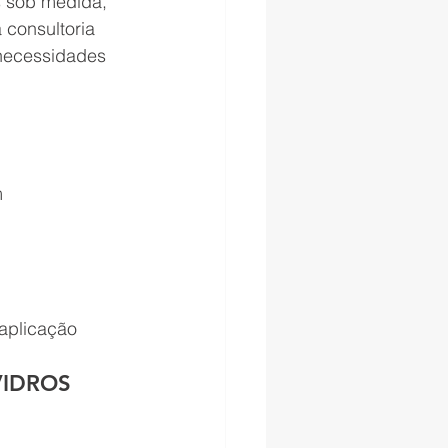
 sob medida, 
 consultoria 
 necessidades 
m
aplicação
VIDROS