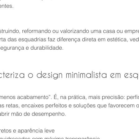
entes.
struindo, reformando ou valorizando uma casa ou empr
rta das esquadrias faz diferença direta em estética, ved
segurança e durabilidade.
eriza o design minimalista em esq
menos acabamento”. É, na prática, mais precisão: perf
s retas, encaixes perfeitos e soluções que favorecem o 
 abrir mão de desempenho.
retos e aparência leve
nvidraçados com máxima transparência