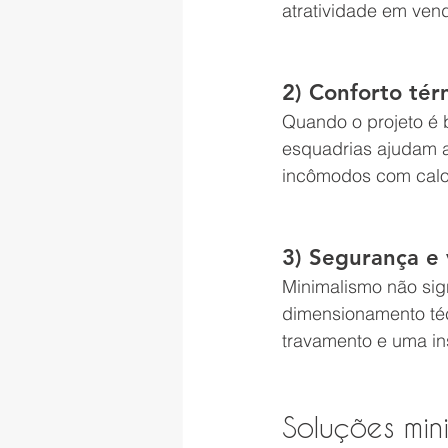
atratividade em ven
2) Conforto tér
Quando o projeto é 
esquadrias ajudam a
incômodos com calor
3) Segurança e
Minimalismo não sig
dimensionamento téc
travamento e uma ins
Soluções min