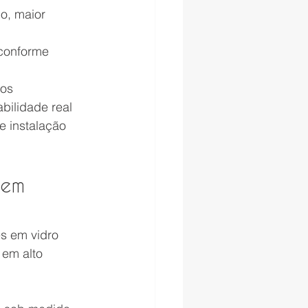
o, maior 
conforme 
dos
bilidade real
e instalação 
 em 
s em vidro 
 em alto 