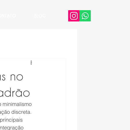
ONTATO
BLOG
as no
padrão
o minimalismo 
ação discreta. 
rincipais 
integração 