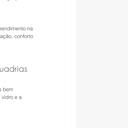
eendimento na 
ação, conforto 
uadrias 
is bem 
vidro e a 